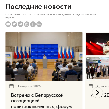
Последние новости
Подписывайтесь на нас в социальных сетях, чтобы получать новости
первыми
04 августа, 2026
04 август
Встреча с Беларусской
Июль 20
ассоциацией
политзаключённых, форум