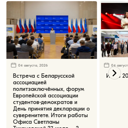
04 августа, 2026
04 август
Встреча с Беларусской
Июль 20
ассоциацией
политзаключённых, форум
Европейской ассоциации
студентов-демократов и
День принятия декларации о
суверенитете. Итоги работы
Офиса Светланы