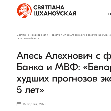
Н
Светлана Тихановская
>
Новости
>
Алесь Алехнович с форума Всемирног
следующие 5 лет»
Алесь Алехнович с 
Банка и МВФ: «Белар
худших прогнозов э
5 лет»
15 апреля, 2023