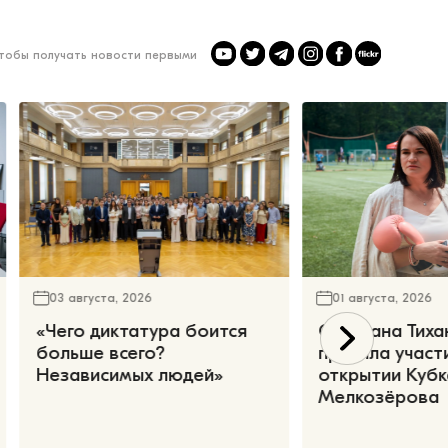
чтобы получать новости первыми
03 августа, 2026
01 августа, 2026
«Чего диктатура боится
Светлана Тиха
больше всего?
приняла участ
Независимых людей»
открытии Кубк
Мелкозёрова