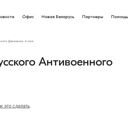
овости
Офис
Новая Беларусь
Партнеры
Помощь
нного Движения, 6 мая
усского Антивоенного
ак это сделать
.