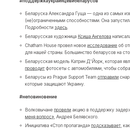
#поддержкаукраинцевибеларусов
Беларуска Александра Гуща — одна из самых из
(не)ограниченными способностями. Она запустил
Подробности
здесь
.
Беларусская художница
Ксиша Ангелова
написал
Chatham House провел новое
исследование
об от
для нашей страны. Большинство беларусов на сто
Беларусская модель Катрин Д'Йорк, которая явля
проводит
фотосеты с автомобилями, чтобы собра
Беларусы из Prague Support Team
отправили
снар
которые защищают Украину.
#неповиновение
Волковычане
провели
акцию в поддержку задержа
меня вопрос»
, Андрея Белявского.
Инициатива «Стоп пропаганда»
подсказывает
, ка