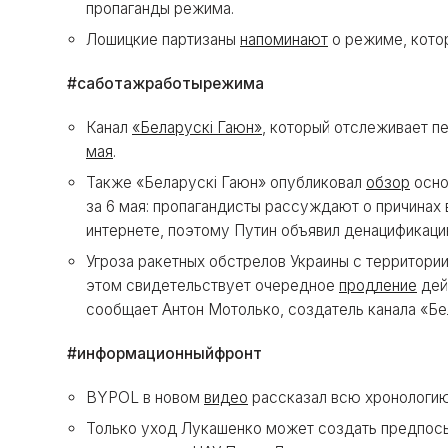
пропаганды режима.
Лошицкие партизаны
напоминают
о режиме, кото
#саботажработырежима
Канал
«Беларускі Гаюн»
, который отслеживает п
мая
.
Также «Беларускі Гаюн» опубликовал
обзор
осно
за 6 мая: пропагандисты рассуждают о причинах 
интернете, поэтому Путин объявил денацификаци
Угроза ракетных обстрелов Украины с территори
этом свидетельствует очередное
продление
дей
сообщает Антон Мотолько, создатель канала «Бе
#информационныйфронт
BYPOL в новом
видео
рассказал всю хронологию 
Только уход Лукашенко может создать предпосы