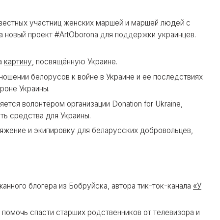
вестных участниц женских маршей и маршей людей с
а новый проект #ArtOborona для поддержки украинцев.
а
картину
, посвящённую Украине.
ношении белорусов к войне в Украине и ее последствиях
роне Украины.
ется волонтёром организации Donation for Ukraine,
ть средства для Украины.
яжение и экипировку для беларусских добровольцев,
нного блогера из Бобруйска, автора тик-ток-канала
«У
к помочь спасти старших родственников от телевизора и