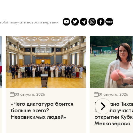
чтобы получать новости первыми
03 августа, 2026
01 августа, 2026
«Чего диктатура боится
Светлана Тиха
больше всего?
приняла участ
Независимых людей»
открытии Кубк
Мелкозёрова