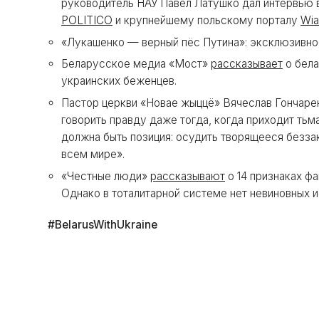
руководитель НАУ Павел Латушко дал интервью
POLITICO
и крупнейшему польскому порталу
Wia
«Лукашенко — верный пёс Путина»: эксклюзивн
Беларусское медиа «Мост»
рассказывает
о бела
украинских беженцев.
Пастор церкви «Новае жыццё» Вячеслав Гончар
говорить правду даже тогда, когда приходит тьма
должна быть позиция: осудить творящееся беззако
всем мире».
«Честные люди»
рассказывают
о 14 признаках ф
Однако в тоталитарной системе нет невиновных и
#BelarusWithUkraine