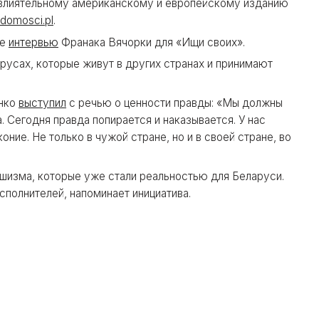
 влиятельному американскому и европейскому изданию
domosci.pl
.
ое
интервью
Франака Вячорки для «Ищи своих».
русах, которые живут в других странах и принимают
енко
выступил
с речью о ценности правды: «Мы должны
. Сегодня правда попирается и наказывается. У нас
ние. Не только в чужой стране, но и в своей стране, во
ашизма, которые уже стали реальностью для Беларуси.
сполнителей, напоминает инициатива.