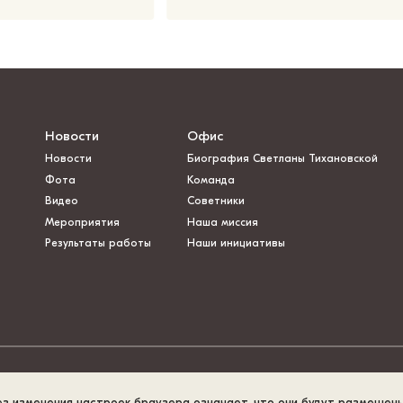
Новости
Офис
Новости
Биография Светланы Тихановской
Фота
Команда
Видео
Советники
Мероприятия
Наша миссия
Результаты работы
Наши инициативы
ез изменения настроек браузера означает, что они будут размещен