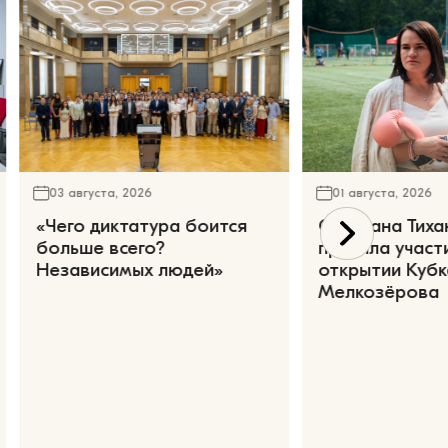
03 августа, 2026
01 августа, 2026
«Чего диктатура боится
Светлана Тиха
больше всего?
приняла участ
Независимых людей»
открытии Кубк
Мелкозёрова