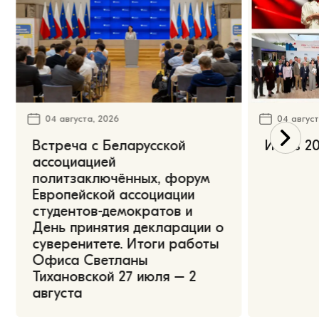
04 августа, 2026
04 август
Встреча с Беларусской
Июль 20
ассоциацией
политзаключённых, форум
Европейской ассоциации
студентов-демократов и
День принятия декларации о
суверенитете. Итоги работы
Офиса Светланы
Тихановской 27 июля – 2
августа