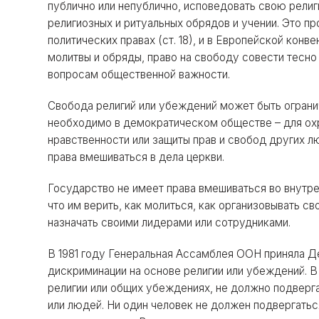
публично или непублично, исповедовать свою рели
религиозных и ритуальных обрядов и учении. Это п
политических правах (ст. 18), и в Европейской конве
молитвы и обряды, право на свободу совести тесно
вопросам общественной важности.
Свобода религий или убеждений может быть ограниче
необходимо в демократическом обществе – для охр
нравственности или защиты прав и свобод других лю
права вмешиваться в дела церкви.
Государство не имеет права вмешиваться во внутр
что им верить, как молиться, как организовывать с
назначать своими лидерами или сотрудниками.
В 1981 году Генеральная Ассамблея ООН приняла Д
дискриминации на основе религии или убеждений. В
религии или общих убеждениях, не должно подверга
или людей. Ни один человек не должен подвергатьс