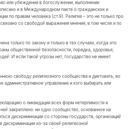
гию или убеждения в богослужении, выполнении
рописано и в Международном пакте о гражданских и
нции по правам человека (ст.9). Религия – это не только про
 связано со свободой выражения мнения, в том числе и по
на только по закону и только в тех случаях, когда это
аны общественной безопасности, порядка, здоровья,
дей. И если такой угрозы нет, государство не имеет
еннюю свободу религиозного сообщества и диктовать, во
вое административное управление и кого выбирать или
екларацию о ликвидации всех форм нетерпимости и
 ней закреплено: ни одно сообщество, основанное на
ться дискриминации со стороны государств, организаций
я дискриминации из-за своей религиозной