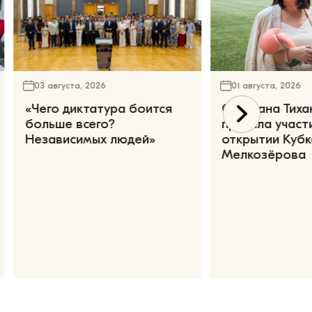
03 августа, 2026
01 августа, 2026
«Чего диктатура боится
Светлана Тиха
больше всего?
приняла участ
Независимых людей»
открытии Кубк
Мелкозёрова