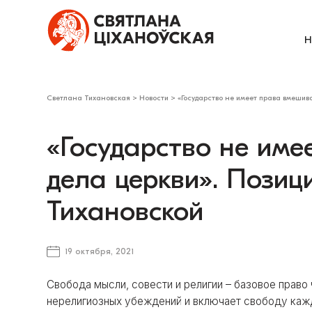
Н
Светлана Тихановская
>
Новости
>
«Государство не имеет права вмешив
«Государство не име
дела церкви». Пози
Тихановской
19 октября, 2021
Свобода мысли, совести и религии – базовое право
нерелигиозных убеждений и включает свободу каждо