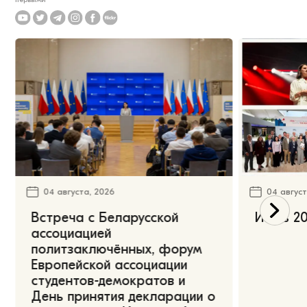
04 августа, 2026
04 август
Встреча с Беларусской
Июль 20
ассоциацией
политзаключённых, форум
Европейской ассоциации
студентов-демократов и
День принятия декларации о