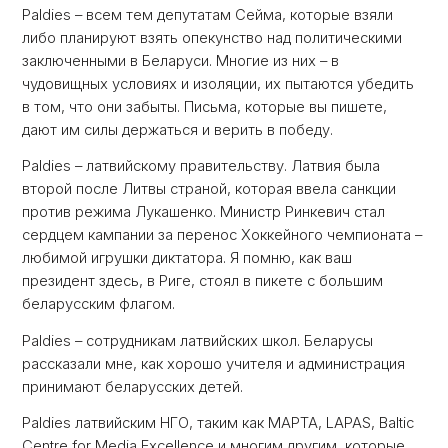
Paldies – всем тем депутатам Сейма, которые взяли
либо планируют взять опекунство над политическими
заключенными в Беларуси. Многие из них – в
чудовищных условиях и изоляции, их пытаются убедить
в том, что они забыты. Письма, которые вы пишете,
дают им силы держаться и верить в победу.
Paldies – латвийскому правительству. Латвия была
второй после Литвы страной, которая ввела санкции
против режима Лукашенко. Министр Ринкевич стал
сердцем кампании за перенос Хоккейного чемпионата –
любимой игрушки диктатора. Я помню, как ваш
президент здесь, в Риге, стоял в пикете с большим
беларусским флагом.
Paldies – сотрудникам латвийских школ. Беларусы
рассказали мне, как хорошо учителя и администрация
принимают беларусских детей.
Paldies латвийским НГО, таким как МАРТА, LAPAS, Baltic
Centre for Media Excellence и многим другим, которые