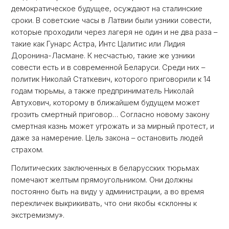
демократическое будущее, осуждают на сталинские
сроки. В советские часы в Латвии были узники совести,
которые проходили через лагеря не один и не два раза –
такие как Гунарс Астра, Интс Цалитис или Лидия
Доронина-Ласмане. К несчастью, такие же узники
совести есть и в современной Беларуси. Среди них –
политик Николай Статкевич, которого приговорили к 14
годам тюрьмы, а также предприниматель Николай
Автухович, которому в ближайшем будущем может
грозить смертный приговор… Согласно новому закону
смертная казнь может угрожать и за мирный протест, и
даже за намерение. Цель закона – остановить людей
страхом.
Политических заключенных в беларусских тюрьмах
помечают желтым прямоугольником. Они должны
постоянно быть на виду у администрации, а во время
перекличек выкрикивать, что они якобы «склонны к
экстремизму».