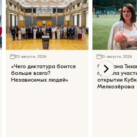
03 августа, 2026
01 августа, 2026
«Чего диктатура боится
Светлана Тиха
больше всего?
приняла участ
Независимых людей»
открытии Кубк
Мелкозёрова