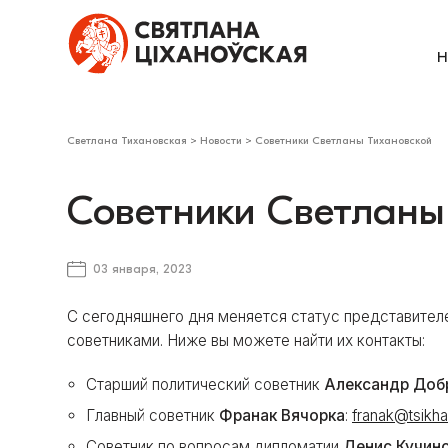
Н
Светлана Тихановская
>
Новости
>
Советники Светланы Тихановской
Советники Светланы
03 января, 2023
С сегодняшнего дня меняется статус представителе
советниками. Ниже вы можете найти их контакты:
Старший политический советник
Александр Доб
Главный советник
Франак Вячорка
:
franak@tsikh
Советник по вопросам дипломатии
Денис Кучин