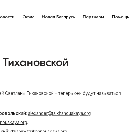
овости
Офис
Новая Беларусь
Партнеры
Помощь
 Тихановской
й Светланы Тихановской – теперь они будут называться
ровольский
:
alexander@tsikhanouskaya.org
.
anouskaya.org
.
ский
:
dzianis@tsikhanouskaya.org
.