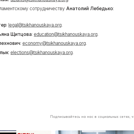
рламентскому сотрудничеству
Анатолий Лебедько
:
тер
:
legal@tsikhanouskaya.org
.
ьяна Щитцова
:
education@tsikhanouskaya.org
.
лехнович
:
economy@tsikhanouskaya.org
.
лык
:
elections@tsikhanouskaya.org
.
Подписывайтесь на нас в социальных сетях, 