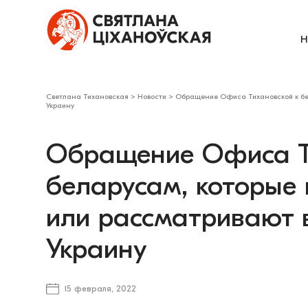
Н
Светлана Тихановская
>
Новости
>
Обращение Офиса Тихановской к бел
Украину
Обращение Офиса Т
беларусам, которые 
или рассматривают 
Украину
15 февраля, 2022