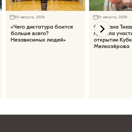
03 августа, 2026
01 августа, 2026
«Чего диктатура боится
Светлана Тиха
больше всего?
приняла участ
Независимых людей»
открытии Кубк
Мелкозёрова