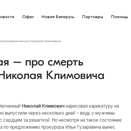
овости
Офис
Новая Беларусь
Партнеры
Помощь
 политзаключенного Николая Климовича
ая – про смерть
Николая Климовича
ключенный
Николай Климович
нарисовал карикатуру на
но выпустили через несколько дней – ведь у мужчины
 с сердцем за решеткой. Но несмотря на такое состояние
ла по предложению прокурора Ильи Гузаревича вынес