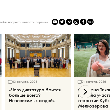
чтобы получать новости первыми
03 августа, 2026
01 августа, 2026
«Чего диктатура боится
Светлана Тиха
больше всего?
приняла участ
Независимых людей»
открытии Кубк
Мелкозёрова