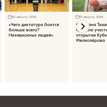
03 августа, 2026
01 августа, 2026
«Чего диктатура боится
Светлана Тиха
больше всего?
приняла участ
Независимых людей»
открытии Кубк
Мелкозёрова