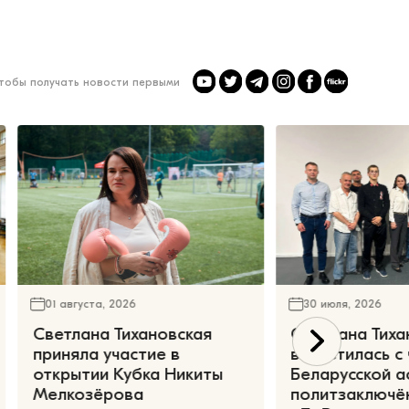
чтобы получать новости первыми
01 августа, 2026
30 июля, 2026
Светлана Тихановская
Светлана Тиха
приняла участие в
встретилась с
открытии Кубка Никиты
Беларусской а
Мелкозёрова
политзаключё