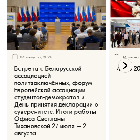
04 августа, 2026
04 август
Встреча с Беларусской
Июль 20
ассоциацией
политзаключённых, форум
Европейской ассоциации
студентов-демократов и
День принятия декларации о
суверенитете. Итоги работы
Офиса Светланы
Тихановской 27 июля – 2
августа