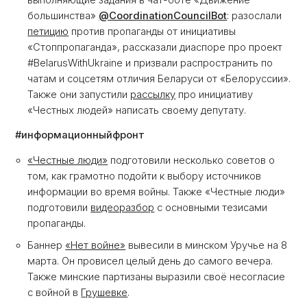
выполняющие задания в чат-боте «Движение
большинства»
@CoordinationCouncilBot
: разослали
петицию
против пропаганды от инициативы
«Стоппропаганда», рассказали диаспоре про проект
#BelarusWithUkraine и призвали распространить по
чатам и соцсетям отличия Беларуси от «Белоруссии».
Также они запустили
рассылку
про инициативу
«Честных людей» написать своему депутату.
#информационныйфронт
«Честные люди
»
подготовили несколько советов о
том, как грамотно подойти к выбору источников
информации во время войны. Также «Честные люди»
подготовили
видеоразбор
с основными тезисами
пропаганды.
Баннер
«Нет войне»
вывесили в минском Уручье на 8
марта. Он провисел целый день до самого вечера.
Также минские партизаны выразили своё несогласие
с войной в
Грушевке
.