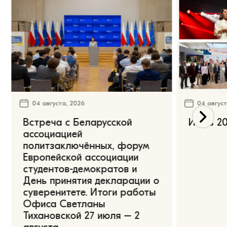
04 августа, 2026
04 август
Встреча с Беларусской
Июль 20
ассоциацией
политзаключённых, форум
Европейской ассоциации
студентов-демократов и
День принятия декларации о
суверенитете. Итоги работы
Офиса Светланы
Тихановской 27 июля – 2