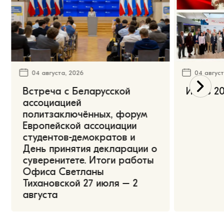
04 августа, 2026
04 август
Встреча с Беларусской
Июль 20
ассоциацией
политзаключённых, форум
Европейской ассоциации
студентов-демократов и
День принятия декларации о
суверенитете. Итоги работы
Офиса Светланы
Тихановской 27 июля – 2
августа