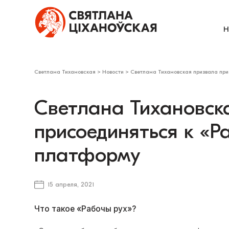
Н
Светлана Тихановская
>
Новости
>
Светлана Тихановская призвала при
Светлана Тихановск
присоединяться к «Р
платформу
15 апреля, 2021
Что такое «Рабочы рух»?