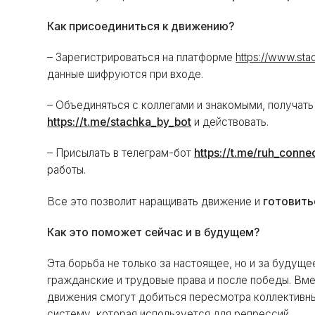
Как присоединиться к движению?
– Зарегистрироваться на платформе
https://www.sta
данные шифруются при входе.
– Объединяться с коллегами и знакомыми, получат
https://t.me/stachka_by_bot
и действовать.
– Присылать в телеграм-бот
https://t.me/ruh_conne
работы.
Все это позволит наращивать движение и
готовить
Как это поможет сейчас и в будущем?
Эта борьба не только за настоящее, но и за будущ
гражданские и трудовые права и после победы. Вме
движения смогут добиться пересмотра коллективн
систему, которая используется для репрессий.