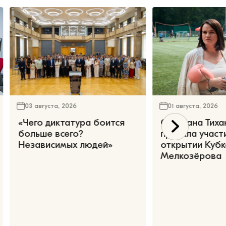
03 августа, 2026
01 августа, 2026
«Чего диктатура боится
Светлана Тиха
больше всего?
приняла участ
Независимых людей»
открытии Кубк
Мелкозёрова