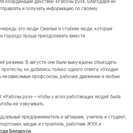
ля координации действий «Рабочы рух»
.
Благодаря ей
тправлять и получать информацию по своему
очередь это люди. Смелые и стойкие люди, которые
их гораздо проще преодолевать вместе.
лей режима. В августе они были вынуждены объездить
 протесты, но добились только одного ответа: «Уходи».
ь независимые профсоюзы, рабочее движение и любые
т «Рабочы рух» – чтобы у всех работающих людей была
чтобы ее озвучивать.
уальный предприниматель и айтишник, учитель и студент,
спортсмен, медик и строитель, работник ЖКХ и
юди Беларуси.