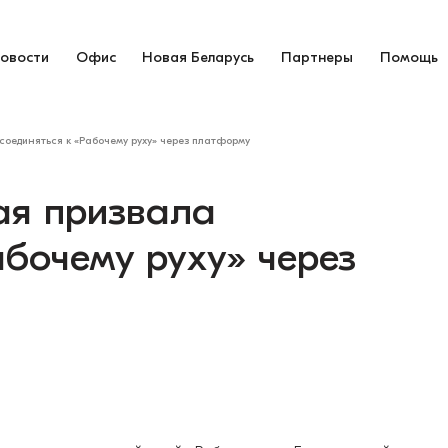
овости
Офис
Новая Беларусь
Партнеры
Помощь
соединяться к «Рабочему руху» через платформу
ая призвала
абочему руху» через