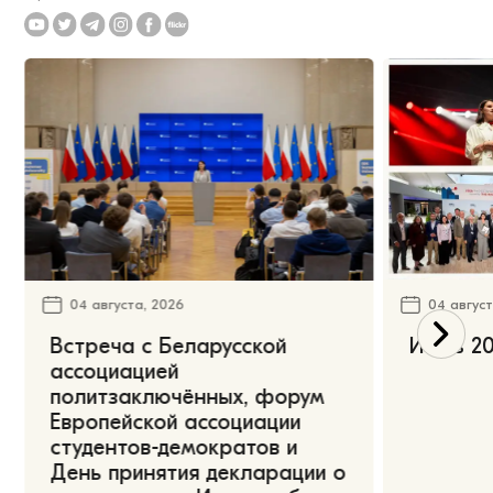
04 августа, 2026
04 август
Встреча с Беларусской
Июль 20
ассоциацией
политзаключённых, форум
Европейской ассоциации
студентов-демократов и
День принятия декларации о