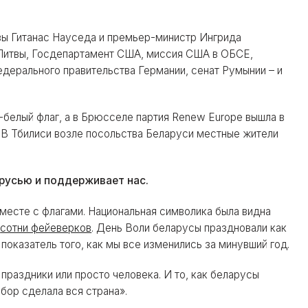
вы Гитанас Науседа и премьер-министр Ингрида
 Литвы, Госдепартамент США, миссия США в ОБСЕ,
дерального правительства Германии, сенат Румынии – и
белый флаг, а в Брюсселе партия Renew Europe вышла в
. В Тбилиси возле посольства Беларуси местные жители
арусью и поддерживает нас.
месте с флагами. Национальная символика была видна
и
сотни фейеверков
. День Воли беларусы праздновали как
 показатель того, как мы все изменились за минувший год.
,
праздники или просто человека. И то, как беларусы
бор сделала вся страна».