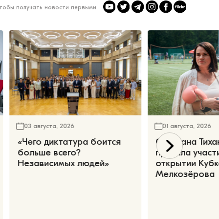
чтобы получать новости первыми
03 августа, 2026
01 августа, 2026
«Чего диктатура боится
Светлана Тиха
больше всего?
приняла участ
Независимых людей»
открытии Кубк
Мелкозёрова