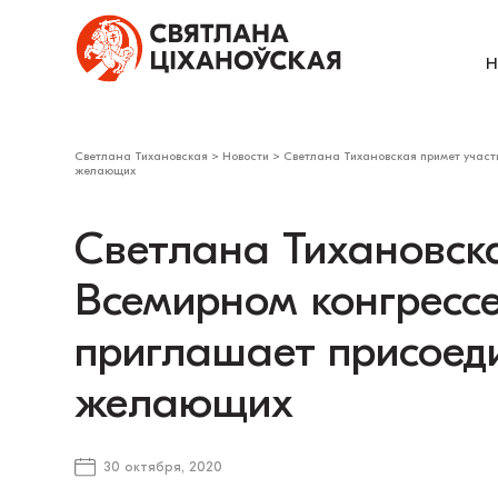
Н
Светлана Тихановская
>
Новости
>
Светлана Тихановская примет участ
желающих
Светлана Тихановска
Всемирном конгрессе
приглашает присоед
желающих
30 октября, 2020