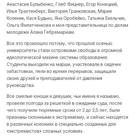
Анастасия Булыбенко, Глеб Фицнер, Егор Конецкий,
Илья Трахтенберг, Виктория Гранковская, Мария
Коленик, Кася Будько, Яна Оробейко, Татьяна Екельчик,
Ольга Филатченкова и моя представительница по делам
молодежи Алана Гебремариам.
Все это произошло потому, что прошлой осенью
университеты стали островками свободы в огромной
идеологической махине системы образования.
Студенты выходили на марши, участвовали в сидячих
забастовках, пели во время перерывов, защищали
своих друзей и преподавателей от давления
руководства.
Все смелые юноши и девушки, чьи имена я называю,
провели полгода за решеткой в ​​ожидании суда, после
чего получили тюремные сроки от 2 до 2,5 лет, были
признаны склонными к экстремизму, и сейчас находятся
в различных колониях в специально созданных для
«экстремистов» сложных условиях.