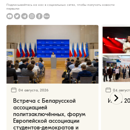
Подписывайтесь на нас в социальных сетях, чтобы получать новости
первыми
04 августа, 2026
04 август
Встреча с Беларусской
Июль 20
ассоциацией
политзаключённых, форум
Европейской ассоциации
студентов-демократов и