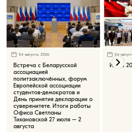
04 августа, 2026
04 август
Встреча с Беларусской
Июль 20
ассоциацией
политзаключённых, форум
Европейской ассоциации
студентов-демократов и
День принятия декларации о
суверенитете. Итоги работы
Офиса Светланы
Тихановской 27 июля – 2
августа