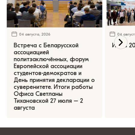
04 августа, 2026
04 август
Встреча с Беларусской
Июль 20
ассоциацией
политзаключённых, форум
Европейской ассоциации
студентов-демократов и
День принятия декларации о
суверенитете. Итоги работы
Офиса Светланы
Тихановской 27 июля – 2
августа