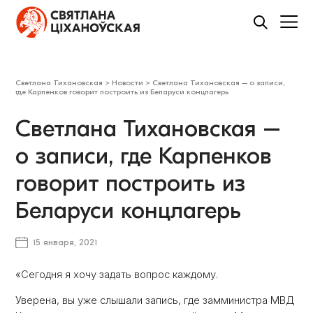
Светлана Тихановская
>
Новости
>
Светлана Тихановская – о записи,
где Карпенков говорит построить из Беларуси концлагерь
Светлана Тихановская –
о записи, где Карпенков
говорит построить из
Беларуси концлагерь
15 января, 2021
«Сегодня я хочу задать вопрос каждому.
Уверена, вы уже слышали запись, где замминистра МВД