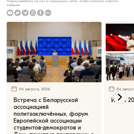
Подписывайтесь на нас в социальных сетях, чтобы получать новости
первыми
04 августа, 2026
04 август
Встреча с Беларусской
Июль 20
ассоциацией
политзаключённых, форум
Европейской ассоциации
студентов-демократов и