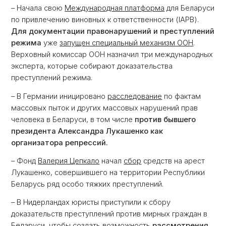
– Начала свою
Международная платформа
для Беларуси
по привлечению виновных к ответственности (IAPB).
Для документации правонарушений и преступлений
режима
уже
запущен специальный механизм ООН
.
Верховный комиссар ООН назначил три международных
эксперта, которые собирают доказательства
преступлений режима.
– В Германии иницировано
расследование
по фактам
массовых пыток и других массовых нарушений прав
человека в Беларуси, в том числе
против бывшего
президента Александра Лукашенко как
организатора репрессий.
– Фонд
Валерия Цепкало
начал
сбор
средств на арест
Лукашенко, совершившего на территории Республики
Беларусь ряд особо тяжких преступлений.
– В Нидерландах юристы приступили к сбору
доказательств преступлений против мирных граждан в
Беларуси, чтобы создать возможность
рассмотрения