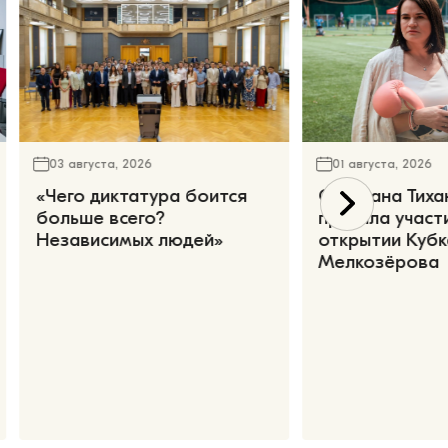
03 августа, 2026
01 августа, 2026
«Чего диктатура боится
Светлана Тиха
больше всего?
приняла участ
Независимых людей»
открытии Кубк
Мелкозёрова