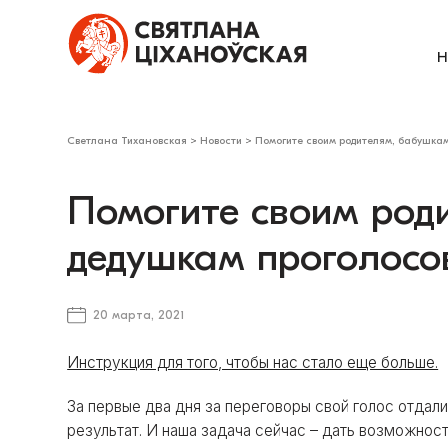
Н
Светлана Тихановская
>
Новости
>
Помогите своим родителям, бабушкам
Помогите своим род
дедушкам проголосо
20 марта, 2021
Инструкция для того, чтобы нас стало еще больше.
За первые два дня за переговоры свой голос отдал
результат. И наша задача сейчас – дать возможнос