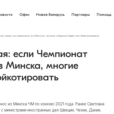
овости
Офис
Новая Беларусь
Партнеры
Помощь
ат мира не перенесут из Минска, многие сборные будут его бойкотировать
ая: если Чемпионат
з Минска, многие
ойкотировать
нос из Минска ЧМ по хоккею 2021 года. Ранее Светлана
 с министрами иностранных дел Швеции, Чехии, Дании,