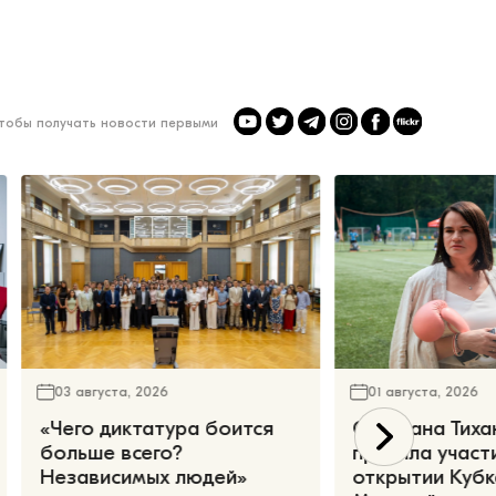
чтобы получать новости первыми
03 августа, 2026
01 августа, 2026
«Чего диктатура боится
Светлана Тиха
больше всего?
приняла участ
Независимых людей»
открытии Кубк