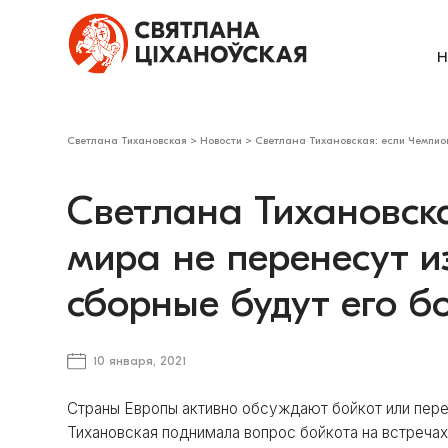
Н
Светлана Тихановская
>
Новости
>
Светлана Тихановская: если Чемпион
Светлана Тихановск
мира не перенесут и
сборные будут его б
10 января, 2021
Страны Европы активно обсуждают бойкот или пере
Тихановская поднимала вопрос бойкота на встречах