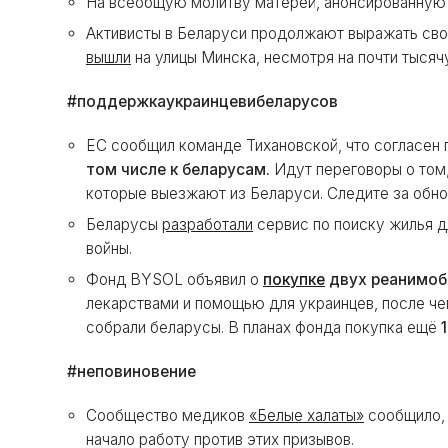
На всеобщую молитву матерей, анонсированну
Активисты в Беларуси продолжают выражать св
вышли
на улицы Минска, несмотря на почти тысяч
#поддержкаукраинцевибеларусов
ЕС сообщил команде Тихановской, что согласен
том числе к беларусам.
Идут переговоры о том
которые выезжают из Беларуси. Следите за обно
Беларусы
разработали
сервис по поиску жилья д
войны.
Фонд BYSOL объявил о
покупке
двух реанимоб
лекарствами и помощью для украинцев, после ч
собрали беларусы. В планах фонда покупка ещё
#неповиновение
Сообщество медиков
«Белые халаты»
сообщило, 
начало работу против этих призывов.