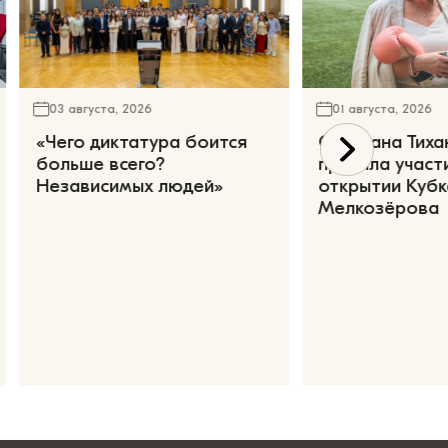
03 августа, 2026
01 августа, 2026
«Чего диктатура боится
Светлана Тиха
больше всего?
приняла участ
Независимых людей»
открытии Кубк
Мелкозёрова