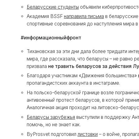
Беларусские студенты
объявили киберпротивост
Академия BSSF
направила письма
в беларусские 
спортивные соревнования до наступления мира в 
#информационныйфронт
Тихановская за эти дни дала более тридцати инт
мира, где рассказала, что беларусы – не равно 
призвала
не травить беларусов за действия Л
Благодаря участникам «Движения большинства»
пропагандистских аккаунта в инстаграме.
На польско-беларуской границе возле пограничн
антивоенный протест беларусов, в которой прин
Аналогичная акция проходит на литовско-беларус
Беларусы зарубежья
выступили в поддержку Ант
помочь, но не знает как.
ByProsvet подготовил
листовки
– о войне, пропаг