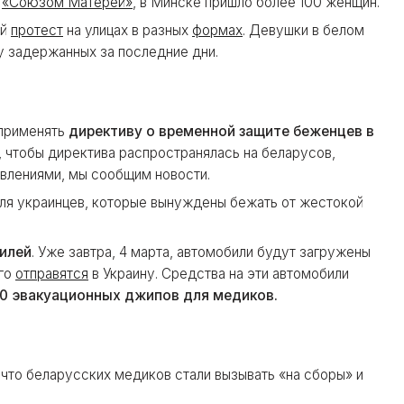
ю
«Союзом Матерей»
, в Минске пришло более 100 женщин.
ой
протест
на улицах в разных
формах
. Девушки в белом
у задержанных за последние дни.
 применять
директиву о временной защите беженцев в
, чтобы директива распространялась на беларусов,
влениями, мы сообщим новости.
ля украинцев, которые вынуждены бежать от жестокой
илей
. Уже завтра, 4 марта, автомобили будут загружены
его
отправятся
в Украину. Средства на эти автомобили
10 эвакуационных джипов для медиков.
что беларусских медиков стали вызывать «на сборы» и