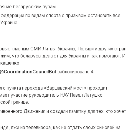
ояние беларусским вузам.
федерации по видам спорта с призывом остановить все
Украине.
ервью главным СМИ Литвы, Украины, Польши и других стран
режим, что беларусы делают для Украины и как помогают. И
укашенко.
@CoordinationCouncilBot
заблокировано 4
ого пункта перехода «Варшавский мост» проходит
имает участие руководитель
НАУ
Павел Латушко
.
ской границе.
ивоенного Движения и создали памятку для тех, кто хочет
анде, лжи из телевизора, как не отдать своих сыновей на