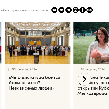
чтобы получать новости первыми
03 августа, 2026
01 августа, 2026
«Чего диктатура боится
Светлана Тиха
больше всего?
приняла участ
Независимых людей»
открытии Кубк
Мелкозёрова