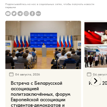
Подписывайтесь на нас в социальных сетях, чтобы получать новости
первыми
04 августа, 2026
04 август
Встреча с Беларусской
Июль 20
ассоциацией
политзаключённых, форум
Европейской ассоциации
студентов-демократов и