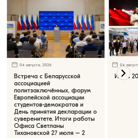
04 августа, 2026
04 август
Встреча с Беларусской
Июль 20
ассоциацией
политзаключённых, форум
Европейской ассоциации
студентов-демократов и
День принятия декларации о
суверенитете. Итоги работы
Офиса Светланы
Тихановской 27 июля – 2