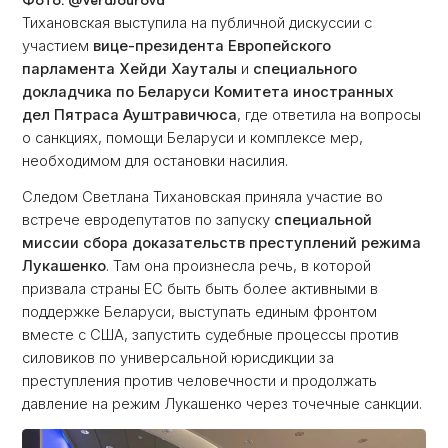
Фото: @VeraJourova
Тихановская выступила на публичной дискуссии с
участием
вице-президента Европейского
парламента Хейди Хауталы
и
специального
докладчика по Беларуси Комитета иностранных
дел Пятраса Ауштравичюса
, где ответила на вопросы
о санкциях, помощи Беларуси и комплексе мер,
необходимом для остановки насилия.
Следом Светлана Тихановская приняла участие во
встрече евродепутатов по запуску
специальной
миссии сбора доказательств преступлений режима
Лукашенко
. Там она произнесла речь, в которой
призвала страны ЕС быть быть более активными в
поддержке Беларуси, выступать единым фронтом
вместе с США, запустить судебные процессы против
силовиков по универсальной юрисдикции за
преступления против человечности и продолжать
давление на режим Лукашенко через точечные санкции.