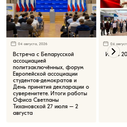
04 августа, 2026
04 август
Встреча с Беларусской
Июль 20
ассоциацией
политзаключённых, форум
Европейской ассоциации
студентов-демократов и
День принятия декларации о
суверенитете. Итоги работы
Офиса Светланы
Тихановской 27 июля – 2
августа