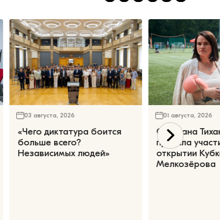
03 августа, 2026
01 августа, 2026
«Чего диктатура боится
Светлана Тиха
больше всего?
приняла участ
Независимых людей»
открытии Кубк
Мелкозёрова