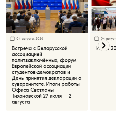
04 августа, 2026
04 август
Встреча с Беларусской
Июль 20
ассоциацией
политзаключённых, форум
Европейской ассоциации
студентов-демократов и
День принятия декларации о
суверенитете. Итоги работы
Офиса Светланы
Тихановской 27 июля – 2
августа