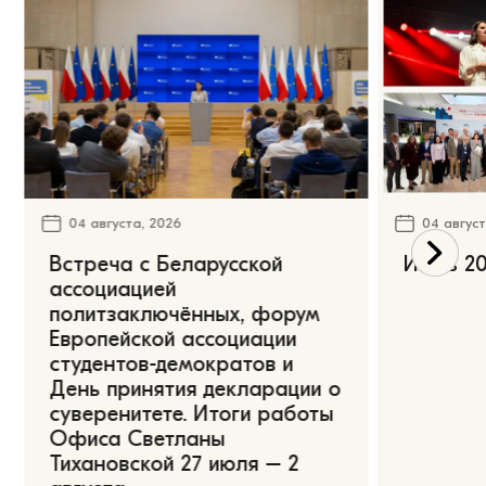
04 августа, 2026
04 август
Встреча с Беларусской
Июль 20
ассоциацией
политзаключённых, форум
Европейской ассоциации
студентов-демократов и
День принятия декларации о
суверенитете. Итоги работы
Офиса Светланы
Тихановской 27 июля – 2