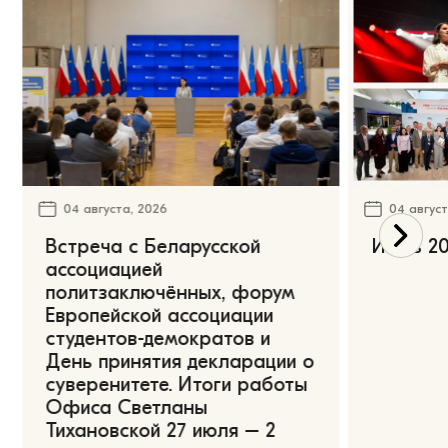
04 августа, 2026
04 август
Встреча с Беларусской
Июль 20
ассоциацией
политзаключённых, форум
Европейской ассоциации
студентов-демократов и
День принятия декларации о
суверенитете. Итоги работы
Офиса Светланы
Тихановской 27 июля – 2