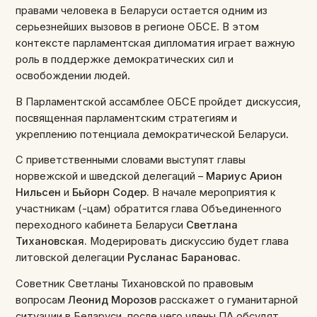
правами человека в Беларуси остается одним из
серьезнейших вызовов в регионе ОБСЕ. В этом
контексте парламентская дипломатия играет важную
роль в поддержке демократических сил и
освобождении людей.
В Парламентской ассамблее ОБСЕ пройдет дискуссия,
посвященная парламентским стратегиям и
укреплению потенциала демократической Беларуси.
С приветственными словами выступят главы
норвежской и шведской делегаций –
Мариус Арион
Нильсен
и
Бьйорн Содер.
В начале мероприятия к
участникам (-цам) обратится глава Объединенного
переходного кабинета Беларуси
Светлана
Тихановская.
Модерировать дискуссию будет глава
литовской делегации
Русланас Барановас.
Советник Светланы Тихановской по правовым
вопросам
Леонид Морозов
расскажет о гуманитарной
ситуации в Беларуси, после чего члены ПА обсудят,