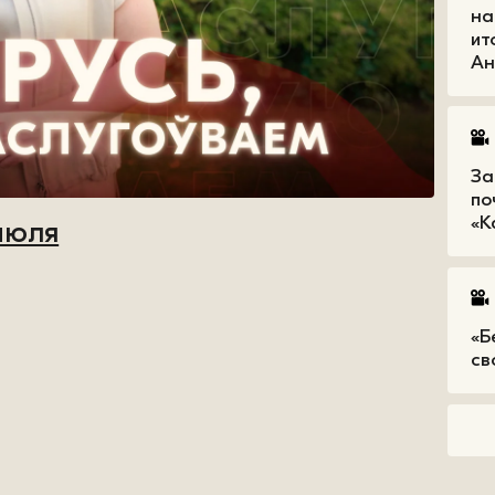
на
ит
Ан
За
по
«К
июля
«Б
св