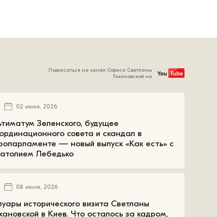
Подписаться на канал Офиса Светланы
Тихановской на
02 июля, 2026
ьтиматум Зеленского, будущее
ординационного совета и скандал в
ропарламенте — новый выпуск «Как есть» с
атолием Лебедько
08 июня, 2026
луары исторического визита Светланы
хановской в Киев. Что осталось за кадром,