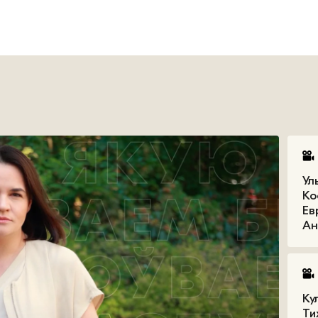
Ул
Ко
Ев
Ан
Ку
Ти