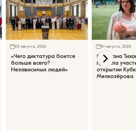
03 августа, 2026
01 августа, 2026
«Чего диктатура боится
Светлана Тиха
больше всего?
приняла участ
Независимых людей»
открытии Кубк
Мелкозёрова