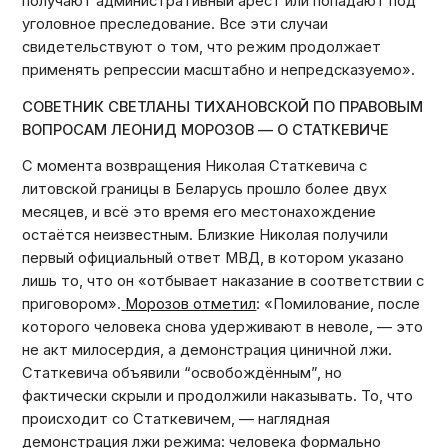
получают административный арест или попадают под
уголовное преследование. Все эти случаи
свидетельствуют о том, что режим продолжает
применять репрессии масштабно и непредсказуемо».
СОВЕТНИК СВЕТЛАНЫ ТИХАНОВСКОЙ ПО ПРАВОВЫМ
ВОПРОСАМ ЛЕОНИД МОРОЗОВ — О СТАТКЕВИЧЕ
С момента возвращения Николая Статкевича с
литовской границы в Беларусь прошло более двух
месяцев, и всё это время его местонахождение
остаётся неизвестным. Близкие Николая получили
первый официальный ответ МВД, в котором указано
лишь то, что он «отбывает наказание в соответствии с
приговором».
Морозов отметил
: «Помилование, после
которого человека снова удерживают в неволе, — это
не акт милосердия, а демонстрация циничной лжи.
Статкевича объявили “освобождённым”, но
фактически скрыли и продолжили наказывать. То, что
происходит со Статкевичем, — наглядная
демонстрация лжи режима: человека формально