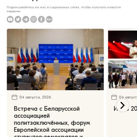
Подписывайтесь на нас в социальных сетях, чтобы получать новости
первыми
04 августа, 2026
04 август
Встреча с Беларусской
Июль 20
ассоциацией
политзаключённых, форум
Европейской ассоциации
студентов-демократов и