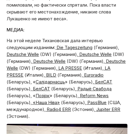
помиловали, но фактически спрятали. Пока власти
скрывают его местонахождение, никакие слова
Лукашенко не имеют веса».
МЕДИА:
На этой неделе Тихановская дала интервью
следующим изданиям:
Die Tageszeitung
(Германия),
Deutsche Welle
(DW) (Германия),
Deutsche Welle
(DW)
(Германия),
Deutsche Welle
(DW) (Германия),
Deutsche
Welle
(DW) (Германия),
LA PRESSE
(Италия),
LA
PRESSE
(Италия),
BILD
(Германия),
Euroradio
(Беларусь), «
Салідарнасць
» (Беларусь),
БелСАТ
(Беларусь),
БелСАТ
(Беларусь),
Радыё Свабода
(Беларусь), «
Позірк
» (Беларусь),
Reform News
(Беларусь),
«Наша Ніва»
(Беларусь),
PassBlue
(США,
международное),
Radio4 ERR
(Эстония),
Jupiter ERR
(Эстония).