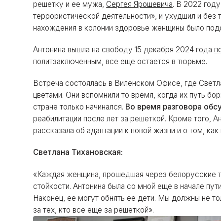
решетку и ее мужа,
Сергея Ярошевича
. В 2022 год
террористической деятельности», и ухудшил и без 
нахождения в колонии здоровье женщины было подор
Антонина вышла на свободу 15 декабря 2024 года
п
политзаключенным, все еще остается в тюрьме.
Встреча состоялась в Виленском Офисе, где Светл
цветами. Они вспомнили то время, когда их путь б
стране только начинался.
Во время разговора обс
реабилитации после лет за решеткой. Кроме того, 
рассказала об адаптации к новой жизни и о том, как
Светлана Тихановская:
«Каждая женщина, прошедшая через белорусские тю
стойкости. Антонина была со мной еще в начале пути
Наконец, ее могут обнять ее дети. Мы должны не т
за тех, кто все еще за решеткой».