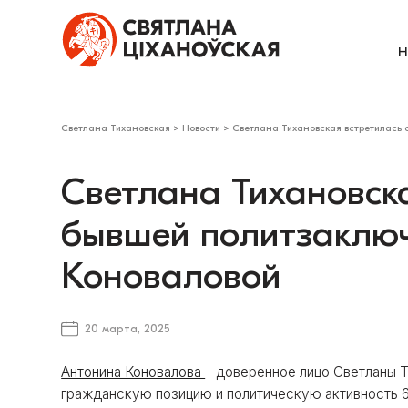
Н
Светлана Тихановская
>
Новости
>
Светлана Тихановская встретилась
Светлана Тихановска
бывшей политзаклю
Коноваловой
20 марта, 2025
Антонина Коновалова
– доверенное лицо Светланы Т
гражданскую позицию и политическую активность 6