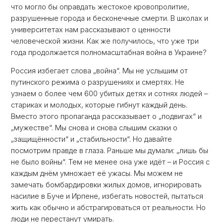
что могло бы оправдать жестокое кровопролитие,
разрушенные города и бесконечные смерти. В школах и
университетах нам рассказывают о ценности
человеческой жизни. Как же получилось, что уже три
года продолжается полномасштабная война в Украине?
Россия избегает слова „война“. Мы не услышим от
путинского режима о разрушениях и смертях. Не
узнаем о более чем 600 убитых детях и сотнях людей –
стариках и молодых, которые гибнут каждый день.
Вместо этого пропаганда рассказывает о „подвигах“ и
„мужестве“. Мы снова и снова слышим сказки о
„защищённости“ и „стабильности“. Но давайте
посмотрим правде в глаза. Раньше мы думали: „лишь бы
не было войны“. Тем не менее она уже идёт – и Россия с
каждым днём умножает её ужасы. Мы можем не
замечать бомбардировки жилых домов, игнорировать
насилие в Буче и Ирпене, избегать новостей, пытаться
жить как обычно и абстрагироваться от реальности. Но
люди не перестанут умирать.