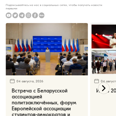
Подписывайтесь на нас в социальных сетях, чтобы получать новости
первыми
04 августа, 2026
04 август
Встреча с Беларусской
Июль 20
ассоциацией
политзаключённых, форум
Европейской ассоциации
студентов-демократов и