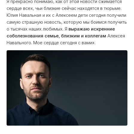
Я прекрасно понимаю, как от этой новости сжимается
сердце всех, чьи близкие сейчас находятся в тюрьме.
Юлия Навальная и их с Алексеем дети сегодня получили
самую страшную новость, которую мы боимся получить
о тысячах наших любимых. Я
выражаю искренние
соболезнования семье, близким и коллегам
Алексея
Навального. Мое сердце сегодня с вами».