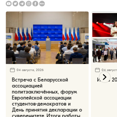
04 августа, 2026
04 август
Встреча с Беларусской
Июль 20
ассоциацией
политзаключённых, форум
Европейской ассоциации
студентов-демократов и
День принятия декларации о
суверенитете. Итоги работы