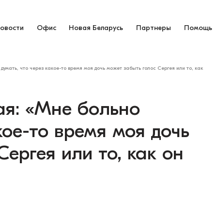
овости
Офис
Новая Беларусь
Партнеры
Помощь
умать, что через какое-то время моя дочь может забыть голос Сергея или то, как
ая: «Мне больно
кое-то время моя дочь
ергея или то, как он