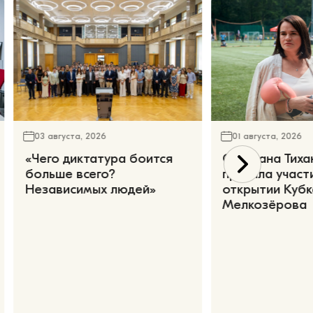
03 августа, 2026
01 августа, 2026
«Чего диктатура боится
Светлана Тиха
больше всего?
приняла участ
Независимых людей»
открытии Кубк
Мелкозёрова