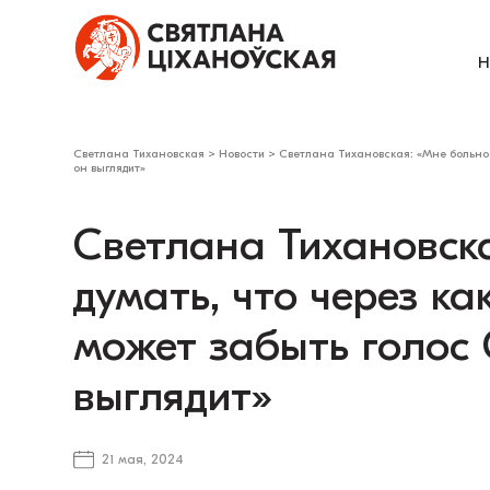
Н
Светлана Тихановская
>
Новости
>
Светлана Тихановская: «Мне больно д
он выглядит»
Светлана Тихановск
думать, что через ка
может забыть голос С
выглядит»
21 мая, 2024