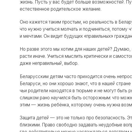
жизнь. Пусть у вас будет больше возможностей. Пу
естественное родительское желание.
Оно кажется таким простым, но реальность в Белар
что нужно учиться молчать и подчиняться, потому 
и мечтами. Он видит будущих «правильных» граждан
Но разве этого мы хотим для наших детей? Думаю,
расти иначе. Учиться мыслить критически и самосто
даже неправильный, выбор.
Беларусским детям часто приходится очень непрост
Беларуси, но они хорошо знают, что в нашей стране
чьи родители находятся в тюрьме и не могут быть ря
слишком рано научился быть осторожным: что можно
этим — жизнь ребёнка, которому очень нужна возм
Защита детей — это не только про безопасность. Э
близкими. Право свободно задавать неудобные вопро
где действительно можно наслаждаться детством и