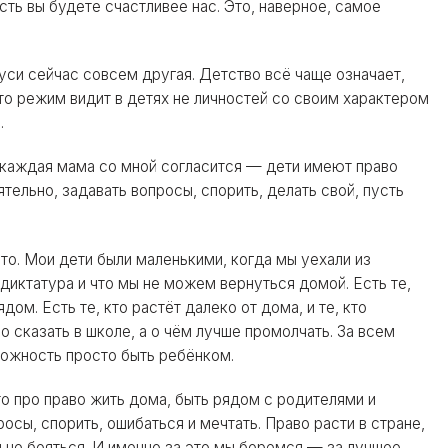
сть вы будете счастливее нас. Это, наверное, самое
уси сейчас совсем другая. Детство всё чаще означает,
что режим видит в детях не личностей со своим характером
.
 каждая мама со мной согласится — дети имеют право
ятельно, задавать вопросы, спорить, делать свой, пусть
о. Мои дети были маленькими, когда мы уехали из
 диктатура и что мы не можем вернуться домой. Есть те,
дом. Есть те, кто растёт далеко от дома, и те, кто
 сказать в школе, а о чём лучше промолчать. За всем
ожность просто быть ребёнком.
то про право жить дома, быть рядом с родителями и
сы, спорить, ошибаться и мечтать. Право расти в стране,
 не бояться. И именно за это мы боремся — за лучшее