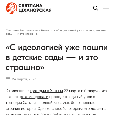
Светлана Тихановская
>
Новости
>
«С идеологией уже пошли в детские
сады — и это страшно»
«С идеологией уже пошли
в детские сады — и это
страшно»
24 марта, 2026
К годовщине
трагедии в Хатыни
22 марта в беларусских
школах
рекомендовали
проводить единый урок о
трагедии Хатыни — одной из самых болезненных
страниц истории. Однако способ, которым это делается,
вызывает вопросы. Уже с 1–4 классов школьников