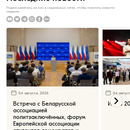
Подписывайтесь на нас в социальных сетях, чтобы получать новости
первыми
04 августа, 2026
04 август
Встреча с Беларусской
Июль 20
ассоциацией
политзаключённых, форум
Европейской ассоциации