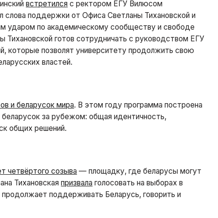
чинский
встретился
с ректором ЕГУ Вилюсом
л слова поддержки от Офиса Светланы Тихановской и
ным ударом по академическому сообществу и свободе
ны Тихановской готов сотрудничать с руководством ЕГУ
й, которые позволят университету продолжить свою
еларусских властей.
ов и беларусок мира
. В этом году программа построена
 и беларусок за рубежом: общая идентичность,
ск общих решений.
т четвёртого созыва
— площадку, где беларусы могут
лана Тихановская
призвала
голосовать на выборах в
о продолжает поддерживать Беларусь, говорить и