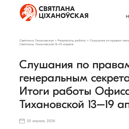
Н
Светлана Тихановская
>
Результаты работы
>
Слушания по правам чело
Светланы Тихановской 13–19 апреля
Слушания по правам
генеральным секрет
Итоги работы Офис
Тихановской 13–19 а
20 апреля, 2026