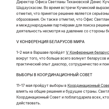
Директор Офиса Светланы Тихановской Денис Ку
Шадаускасом. Во время встречи Кучинский вырази
отметил, что принятое решение является серьёз
образования. Он также отметил, что Офис Светла
и международными партнёрами для поиска решени
деятельность несмотря на давление со стороны б
V КОНФЕРЕНЦИЯ БЕЛАРУСОВ МИРА
1–2 мая в Варшаве пройдёт
V Конференция беларус
вокруг того, что больше всего волнует беларусов
практический опыт диаспор, сотрудничество и пои
ВЫБОРЫ В КООРДИНАЦИОННЫЙ СОВЕТ
11–17 мая пройдут выборы в
Координационный Сове
влиять на общие решения и будущее страны. Свет
Координационный Совет и поблагодарила всех, кт
действовать.