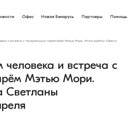
овости
Офис
Новая Беларусь
Партнеры
Помощь
века и встреча с генеральным секретарём Мэтью Мори. Итоги работы Офиса
 человека и встреча с
арём Мэтью Мори.
а Светланы
преля